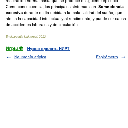
respiración normal hasta que se produce el siguiente episodio.
Como consecuencia, los principales síntomas son:
Somnolencia
excesiva
durante el día debida a la mala calidad del sueño, que
afecta la capacidad intelectual y al rendimiento, y puede ser causa
de accidentes laborales y de circulación.
Enciclopedia Universal
.
2012
.
Игры ⚽
Нужно сделать НИР?
Neumonía atípica
Espirómetro