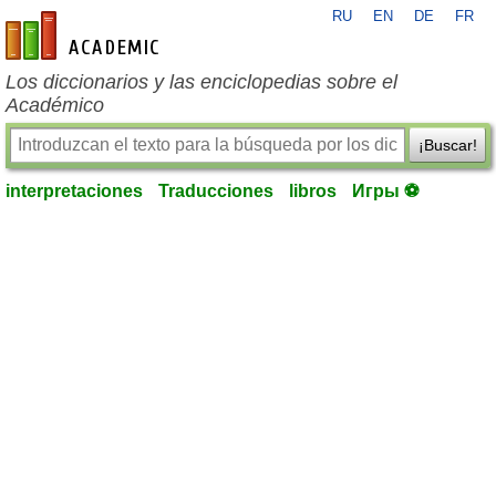
RU
EN
DE
FR
es-academic.com
Los diccionarios y las enciclopedias sobre el
Académico
¡Buscar!
interpretaciones
Traducciones
libros
Игры ⚽